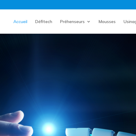
Accueil
Défitech
Préhenseurs
Mousses
Usina